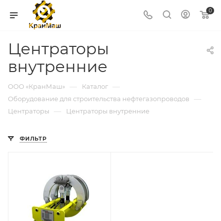
0
Центраторы
внутренние
—
—
ООО «КранМаш»
Каталог
—
Оборудование для строительства нефтегазопроводов
—
Центраторы
Центраторы внутренние
ФИЛЬТР