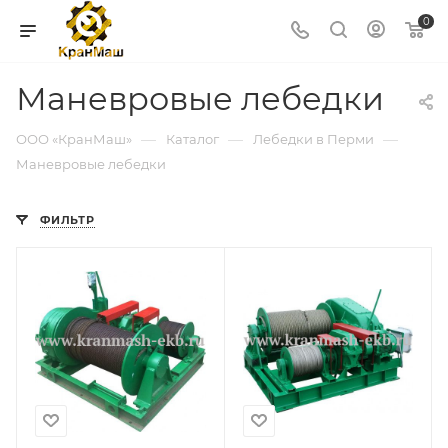
0
Маневровые лебедки
—
—
—
ООО «КранМаш»
Каталог
Лебедки в Перми
Маневровые лебедки
ФИЛЬТР