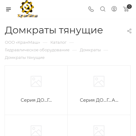
0
Домкраты тянущие
—
—
ООО «КранМаш»
Каталог
—
—
Гидравлическое оборудование
Домкраты
Домкраты тянущие
Серия ДО...Г…
Серия ДО…Г…А…