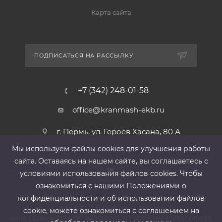
Карта сайта
ПОДПИСАТЬСЯ НА РАССЫЛКУ
+7 (342) 248-01-58
office@kranmash-ekb.ru
г. Пермь, ул. Героев Хасана, 80 А
Мы используем файлы cооkies для улучшения работы
сайта. Оставаясь на нашем сайте, вы соглашаетесь с
условиями использования файлов cооkies. Чтобы
ознакомиться с нашими Положениями о
конфиденциальности и об использовании файлов
2013-2026 ©
ООО «КранМаш»
cookie, можете ознакомиться с соглашением на
ИНН 6678080212, КПП 667801001 ,Р/с 40702810302500019939,