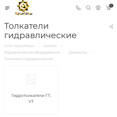
0
Толкатели
гидравлические
—
—
ООО «КранМаш»
Каталог
—
—
Гидравлическое оборудование
Домкраты
Толкатели гидравлические
Гидротолкатели ГТ,
УТ