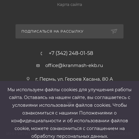
Карта сайта
ПОДПИСАТЬСЯ НА РАССЫЛКУ
+7 (342) 248-01-58
office@kranmash-ekb.ru
г. Пермь, ул. Героев Хасана, 80 А
Мы используем файлы cооkies для улучшения работы
сайта. Оставаясь на нашем сайте, вы соглашаетесь с
условиями использования файлов cооkies. Чтобы
ознакомиться с нашими Положениями о
конфиденциальности и об использовании файлов
2013-2026 ©
ООО «КранМаш»
cookie, можете ознакомиться с соглашением на
ИНН 6678080212, КПП 667801001 ,Р/с 40702810302500019939,
обработку персональных данных.