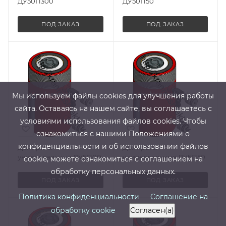
ДУ50П300
ДУ50П50
ПОД ЗАКАЗ
ПОД ЗАКАЗ
Мы используем файлы cооkies для улучшения работы
сайта. Оставаясь на нашем сайте, вы соглашаетесь с
условиями использования файлов cооkies. Чтобы
ознакомиться с нашими Положениями о
конфиденциальности и об использовании файлов
Домкраты
Домкраты
универсальные ДУ5Г100
универсальные ДУ5Г150
cookie, можете ознакомиться с соглашением на
обработку персональных данных.
ПОД ЗАКАЗ
ПОД ЗАКАЗ
Политика конфиденциальности
Соглашение на
обработку cookie
Согласен(а)