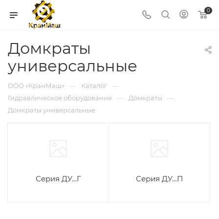
0
Домкраты
универсальные
—
—
ООО «КранМаш»
Каталог
—
—
Гидравлическое оборудование
Домкраты
Домкраты универсальные
Серия ДУ…Г
Серия ДУ…П