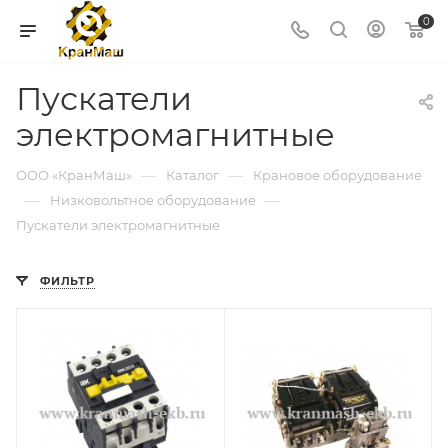
0
Пускатели
электромагнитные
—
—
ООО «КранМаш»
Каталог
Крановое оборудование
—
—
Низковольтное оборудование
Пускатели электромагнитные
ФИЛЬТР