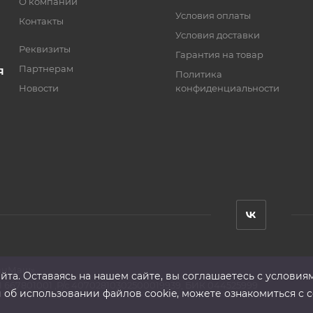
О компании
Условия оплаты
Контакты
Условия доставки
Реквизиты
Гарантия на товар
Партнерам
Я
Политика
Новости
конфиденциальности
анМаш»
та. Оставаясь на нашем сайте, вы соглашаетесь с условия
 667801001 ,Р/с 40702810302500019939, БИК 044525999
б использовании файлов cookie, можете ознакомиться с с