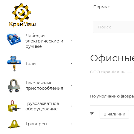
Пермь
Лебедки
электрические и
ручные
Офисные
Тали
—
ООО «КранМаш»
Такелажные
приспособления
По умолчанию (возра
Грузозахватное
оборудование
В наличии
Траверсы