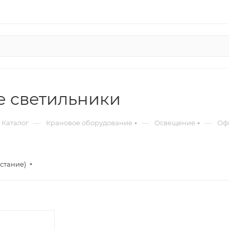
 светильники
—
—
—
Каталог
Крановое оборудование
Освещение
Оф
стание)