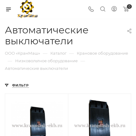
0
Автоматические
выключатели
—
—
ООО «КранМаш»
Каталог
Крановое оборудование
—
—
Низковольтное оборудование
Автоматические выключатели
ФИЛЬТР