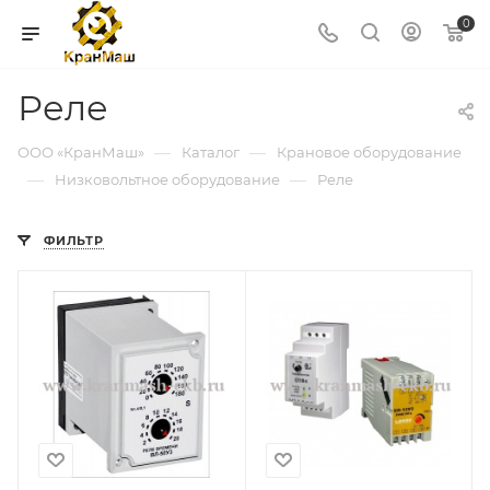
0
Реле
—
—
ООО «КранМаш»
Каталог
Крановое оборудование
—
—
Низковольтное оборудование
Реле
ФИЛЬТР