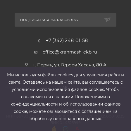
ПОДПИСАТЬСЯ НА РАССЫЛКУ
+7 (342) 248-01-58
office@kranmash-ekb.ru
г. Пермь, ул. Героев Хасана, 80 А
Мы используем файлы cооkies для улучшения работы
сайта. Оставаясь на нашем сайте, вы соглашаетесь с
условиями использования файлов cооkies. Чтобы
ознакомиться с нашими Положениями о
конфиденциальности и об использовании файлов
2013-2026 ©
ООО «КранМаш»
cookie, можете ознакомиться с соглашением на
ИНН 6678080212, КПП 667801001 ,Р/с 40702810302500019939,
обработку персональных данных.
БИК 044525999