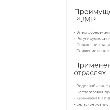
Преимуще
PUMP
- Энергосбережен
- Регулируемость 
- Повышение наде
- Снижение износа
Применен
отраслях
- Водоснабжение 
- Нефтегазовая п
- Химическая и п
- Сельское хозяйс