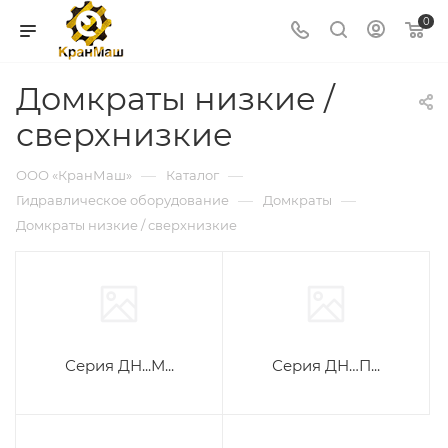
0
Домкраты низкие /
сверхнизкие
—
—
ООО «КранМаш»
Каталог
—
—
Гидравлическое оборудование
Домкраты
Домкраты низкие / сверхнизкие
Серия ДН...М...
Серия ДН…П...