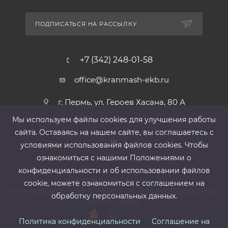
ПОДПИСАТЬСЯ НА РАССЫЛКУ
+7 (342) 248-01-58
office@kranmash-ekb.ru
г. Пермь, ул. Героев Хасана, 80 А
Мы используем файлы cооkies для улучшения работы
сайта. Оставаясь на нашем сайте, вы соглашаетесь с
условиями использования файлов cооkies. Чтобы
ознакомиться с нашими Положениями о
конфиденциальности и об использовании файлов
2013-2026 ©
ООО «КранМаш»
cookie, можете ознакомиться с соглашением на
ИНН 6678080212, КПП 667801001 ,Р/с 40702810302500019939,
обработку персональных данных.
БИК 044525999
Политика конфиденциальности
Соглашение на