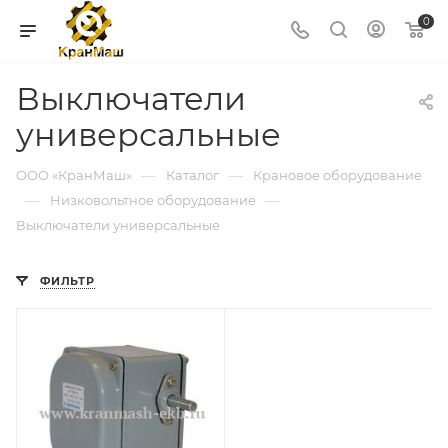
0
Выключатели
универсальные
—
—
ООО «КранМаш»
Каталог
Крановое оборудование
—
—
Низковольтное оборудование
Выключатели универсальные
ФИЛЬТР