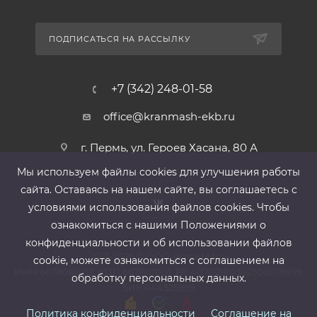
ПОДПИСАТЬСЯ НА РАССЫЛКУ
+7 (342) 248-01-58
office@kranmash-ekb.ru
г. Пермь, ул. Героев Хасана, 80 А
Мы используем файлы cооkies для улучшения работы
сайта. Оставаясь на нашем сайте, вы соглашаетесь с
условиями использования файлов cооkies. Чтобы
ознакомиться с нашими Положениями о
конфиденциальности и об использовании файлов
2013-2026 ©
ООО «КранМаш»
cookie, можете ознакомиться с соглашением на
ИНН 6678080212, КПП 667801001 ,Р/с 40702810302500019939,
обработку персональных данных.
БИК 044525999
Политика конфиденциальности
Соглашение на