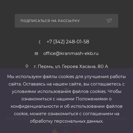
ПОДПИСАТЬСЯ НА РАССЫЛКУ
+7 (342) 248-01-58
office@kranmash-ekb.ru
г. Пермь, ул. Героев Хасана, 80 А
Мы используем файлы cооkies для улучшения работы
сайта. Оставаясь на нашем сайте, вы соглашаетесь с
условиями использования файлов cооkies. Чтобы
ознакомиться с нашими Положениями о
конфиденциальности и об использовании файлов
2013-2026 ©
ООО «КранМаш»
cookie, можете ознакомиться с соглашением на
ИНН 6678080212, КПП 667801001 ,Р/с 40702810302500019939,
обработку персональных данных.
БИК 044525999