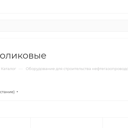
оликовые
—
Каталог
Оборудование для строительства нефтегазопровод
стание)