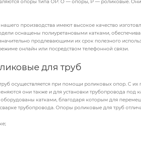
вляются опоры типа ОР: О — опоры, Р — роликовые. Он
нашего производства имеют высокое качество изгото
модели оснащены полиуретановыми катками, обеспечи
 значительно продлевающими их срок полезного исполь
 режиме онлайн или посредством телефонной связи.
ликовые для труб
труб осуществляется при помощи роликовых опор. С их
еняются они также и для установки трубопровода под к
оборудованы катками, благодаря которым для перемеще
сварке трубопровода. Опоры роликовые для труб отлич
ке;