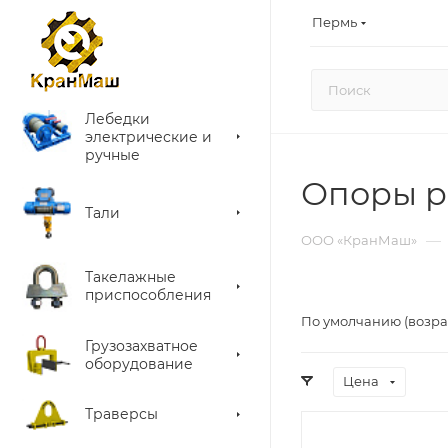
Пермь
Лебедки
электрические и
ручные
Опоры р
Тали
—
ООО «КранМаш»
Такелажные
приспособления
По умолчанию (возра
Грузозахватное
оборудование
Цена
Траверсы