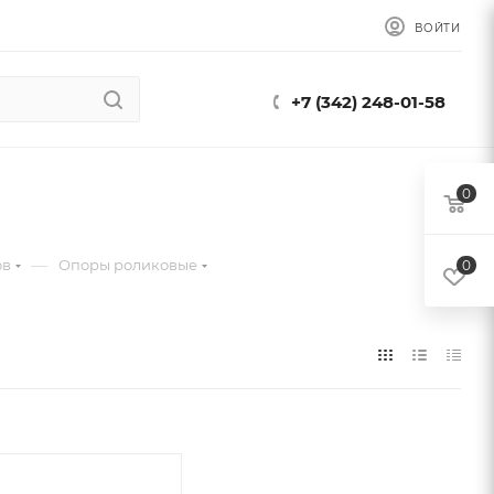
ВОЙТИ
+7 (342) 248-01-58
0
—
ов
Опоры роликовые
0