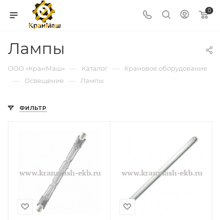
0
Лампы
—
—
ООО «КранМаш»
Каталог
Крановое оборудование
—
—
Освещение
Лампы
ФИЛЬТР