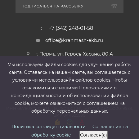
ПОДПИСАТЬСЯ НА РАССЫЛКУ
+7 (342) 248-01-58
office@kranmash-ekb.ru
г. Пермь, ул. Героев Хасана, 80 А
Мы используем файлы cооkies для улучшения работы
сайта. Оставаясь на нашем сайте, вы соглашаетесь с
условиями использования файлов cооkies. Чтобы
ознакомиться с нашими Положениями о
конфиденциальности и об использовании файлов
2013-2026 ©
ООО «КранМаш»
cookie, можете ознакомиться с соглашением на
ИНН 6678080212, КПП 667801001 ,Р/с 40702810302500019939,
обработку персональных данных.
БИК 044525999
Политика конфиденциальности
Соглашение на
обработку cookie
Согласен(а)