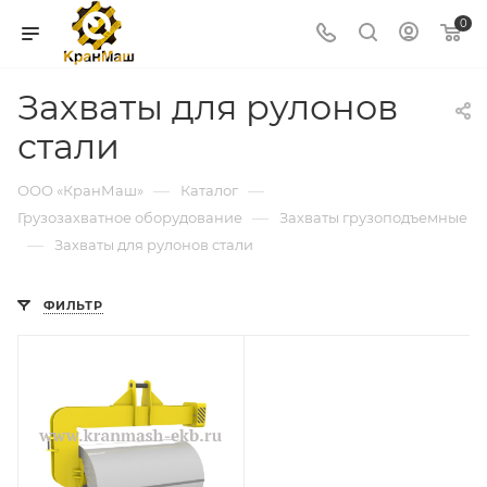
0
Захваты для рулонов
стали
—
—
ООО «КранМаш»
Каталог
—
Грузозахватное оборудование
Захваты грузоподъемные
—
Захваты для рулонов стали
ФИЛЬТР