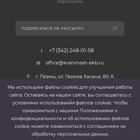
Карта сайта
ПОДПИСАТЬСЯ НА РАССЫЛКУ
+7 (342) 248-01-58
office@kranmash-ekb.ru
г. Пермь, ул. Героев Хасана, 80 А
Мы используем файлы cооkies для улучшения работы
сайта. Оставаясь на нашем сайте, вы соглашаетесь с
условиями использования файлов cооkies. Чтобы
ознакомиться с нашими Положениями о
конфиденциальности и об использовании файлов
2013-2026 ©
ООО «КранМаш»
cookie, можете ознакомиться с соглашением на
ИНН 6678080212, КПП 667801001 ,Р/с 40702810302500019939,
обработку персональных данных.
БИК 044525999