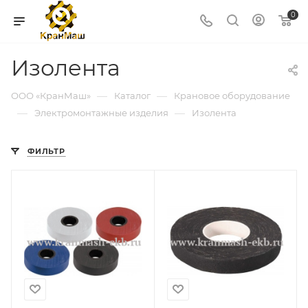
0
Изолента
—
—
ООО «КранМаш»
Каталог
Крановое оборудование
—
—
Электромонтажные изделия
Изолента
ФИЛЬТР