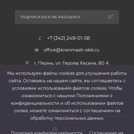
ПОДПИСАТЬСЯ НА РАССЫЛКУ
+7 (342) 248-01-58
office@kranmash-ekb.ru
г. Пермь, ул. Героев Хасана, 80 А
Мы используем файлы cооkies для улучшения работы
сайта. Оставаясь на нашем сайте, вы соглашаетесь с
условиями использования файлов cооkies. Чтобы
ознакомиться с нашими Положениями о
конфиденциальности и об использовании файлов
2013-2026 ©
ООО «КранМаш»
cookie, можете ознакомиться с соглашением на
ИНН 6678080212, КПП 667801001 ,Р/с 40702810302500019939,
обработку персональных данных.
БИК 044525999
Политика конфиденциальности
Соглашение на