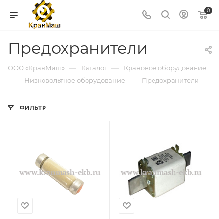
0
Предохранители
—
—
ООО «КранМаш»
Каталог
Крановое оборудование
—
—
Низковольтное оборудование
Предохранители
ФИЛЬТР